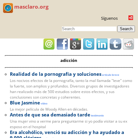
masclaro.org
Síguenos
Search
adicción
Realidad de la pornografía y soluciones
artículo breve
Los nocivos efectos de la pornografía, tanto la mal llamada "leve" como
la fuerte, son amplios y profundos. Diversos grupos de investigadores
han realizado más de 500 estudios sobre estos efectos, y sus
conclusiones son concretas y coherentes.
Blue Jasmine
vídeo
La mejor película de Woody Allen en décadas.
Antes de que sea demasiado tarde
testimonio
Una mujer vino a verme para preguntarme si yo podía visitar a su ex
esposo en el hospital
Era alcohólico, venció su adicción y ha ayudado a
9.000 clérigos