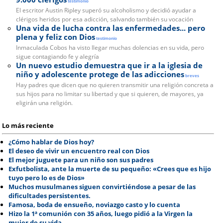
testimonio
El escritor Austin Ripley superó su alcoholismo y decidió ayudar a
clérigos heridos por esa adicción, salvando también su vocación
Una vida de lucha contra las enfermedades... pero
plena y feliz con Dios
testimonio
Inmaculada Cobos ha visto llegar muchas dolencias en su vida, pero
sigue contagiando fe y alegría
Un nuevo estudio demuestra que ir a la iglesia de
niño y adolescente protege de las adicciones
breves
Hay padres que dicen que no quieren transmitir una religión concreta a
sus hijos para no limitar su libertad y que si quieren, de mayores, ya
eligirán una religión.
Lo más reciente
¿Cómo hablar de Dios hoy?
El deseo de vivir un encuentro real con Dios
El mejor juguete para un niño son sus padres
Exfutbolista, ante la muerte de su pequeño: «Crees que es hijo
tuyo pero lo es de Dios»
Muchos musulmanes siguen convirtiéndose a pesar de las
dificultades persistentes.
Famosa, boda de ensueño, noviazgo casto y lo cuenta
Hizo la 1ª comunión con 35 años, luego pidió a la Virgen la
mujer de su vida