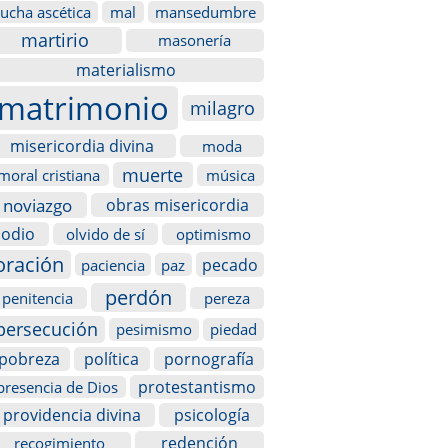
lucha ascética
mal
mansedumbre
martirio
masonería
materialismo
matrimonio
milagro
misericordia divina
moda
muerte
moral cristiana
música
noviazgo
obras misericordia
odio
olvido de sí
optimismo
oración
pecado
paciencia
paz
perdón
penitencia
pereza
persecución
pesimismo
piedad
pobreza
política
pornografía
protestantismo
presencia de Dios
providencia divina
psicología
redención
recogimiento