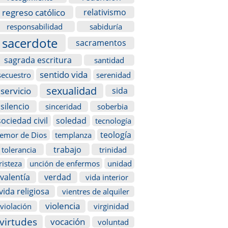
regreso católico
relativismo
responsabilidad
sabiduría
sacerdote
sacramentos
sagrada escritura
santidad
sentido vida
secuestro
serenidad
sexualidad
servicio
sida
silencio
sinceridad
soberbia
sociedad civil
soledad
tecnología
teología
temor de Dios
templanza
trabajo
tolerancia
trinidad
risteza
unción de enfermos
unidad
valentía
verdad
vida interior
vida religiosa
vientres de alquiler
violencia
violación
virginidad
virtudes
vocación
voluntad