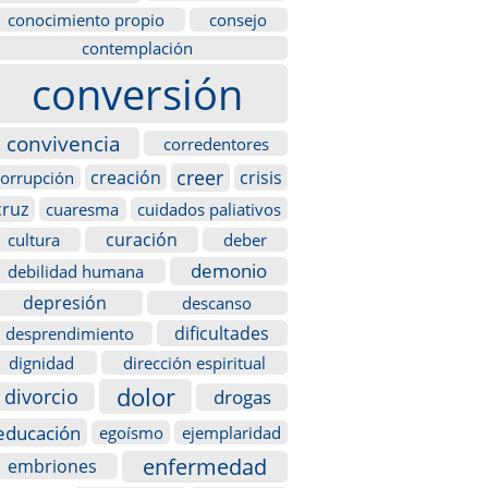
conocimiento propio
consejo
contemplación
conversión
convivencia
corredentores
creer
creación
crisis
corrupción
cruz
cuaresma
cuidados paliativos
curación
cultura
deber
demonio
debilidad humana
depresión
descanso
dificultades
desprendimiento
dignidad
dirección espiritual
dolor
divorcio
drogas
educación
egoísmo
ejemplaridad
enfermedad
embriones