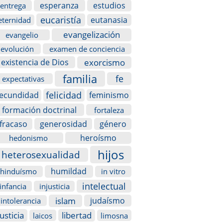
esperanza
estudios
entrega
eucaristía
eutanasia
eternidad
evangelización
evangelio
evolución
examen de conciencia
exorcismo
existencia de Dios
familia
fe
expectativas
felicidad
fecundidad
feminismo
formación doctrinal
fortaleza
fracaso
generosidad
género
heroísmo
hedonismo
hijos
heterosexualidad
humildad
hinduísmo
in vitro
intelectual
infancia
injusticia
islam
judaísmo
intolerancia
justicia
libertad
laicos
limosna