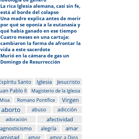
La rica Iglesia alemana, casi sin fe,
está al borde del colapso
Una madre explica antes de morir
por qué se oponía a la eutanasia y
qué había ganado en ese tiempo
Cuatro meses en una cartuja:
cambiaron la forma de afrontar la
vida a este sacerdote
Murió en la cámara de gas un
Domingo de Resurrección
Iglesia
Espíritu Santo
Jesucristo
Juan Pablo II
Magisterio de la Iglesia
Virgen
Misa
Romano Pontífice
aborto
abuso
adicción
afectividad
adoración
agnosticismo
amar
alegría
amistad
amor
amor a Dios