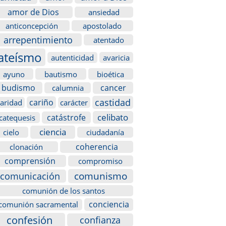
amor de Dios
ansiedad
anticoncepción
apostolado
arrepentimiento
atentado
ateísmo
autenticidad
avaricia
ayuno
bautismo
bioética
budismo
cancer
calumnia
castidad
cariño
caridad
carácter
celibato
catástrofe
catequesis
ciencia
cielo
ciudadanía
coherencia
clonación
comprensión
compromiso
comunismo
comunicación
comunión de los santos
conciencia
comunión sacramental
confesión
confianza