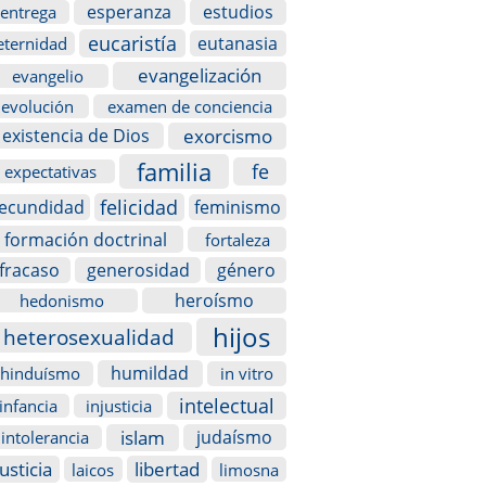
esperanza
estudios
entrega
eucaristía
eutanasia
eternidad
evangelización
evangelio
evolución
examen de conciencia
exorcismo
existencia de Dios
familia
fe
expectativas
felicidad
fecundidad
feminismo
formación doctrinal
fortaleza
fracaso
generosidad
género
heroísmo
hedonismo
hijos
heterosexualidad
humildad
hinduísmo
in vitro
intelectual
infancia
injusticia
islam
judaísmo
intolerancia
justicia
libertad
laicos
limosna