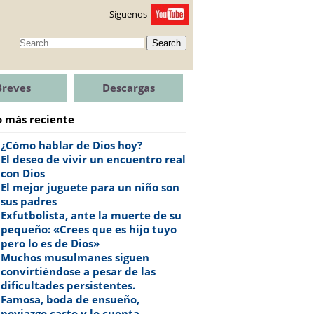
Síguenos
Search
Breves
Descargas
o más reciente
¿Cómo hablar de Dios hoy?
El deseo de vivir un encuentro real
con Dios
El mejor juguete para un niño son
sus padres
Exfutbolista, ante la muerte de su
pequeño: «Crees que es hijo tuyo
pero lo es de Dios»
Muchos musulmanes siguen
convirtiéndose a pesar de las
dificultades persistentes.
Famosa, boda de ensueño,
noviazgo casto y lo cuenta