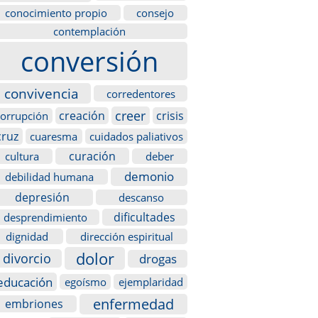
conocimiento propio
consejo
contemplación
conversión
convivencia
corredentores
creer
creación
crisis
corrupción
cruz
cuaresma
cuidados paliativos
curación
cultura
deber
demonio
debilidad humana
depresión
descanso
dificultades
desprendimiento
dignidad
dirección espiritual
dolor
divorcio
drogas
educación
egoísmo
ejemplaridad
enfermedad
embriones