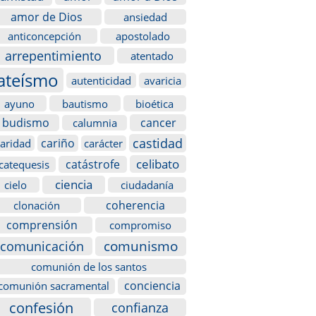
amor de Dios
ansiedad
anticoncepción
apostolado
arrepentimiento
atentado
ateísmo
autenticidad
avaricia
ayuno
bautismo
bioética
budismo
cancer
calumnia
castidad
cariño
caridad
carácter
celibato
catástrofe
catequesis
ciencia
cielo
ciudadanía
coherencia
clonación
comprensión
compromiso
comunismo
comunicación
comunión de los santos
conciencia
comunión sacramental
confesión
confianza