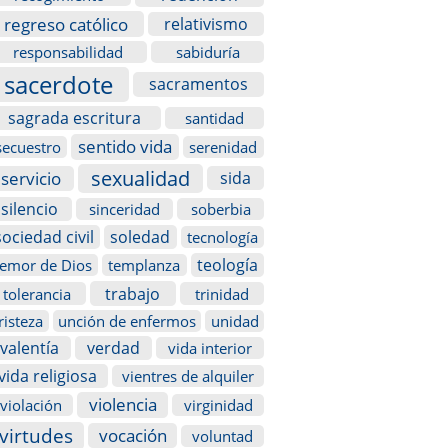
regreso católico
relativismo
responsabilidad
sabiduría
sacerdote
sacramentos
sagrada escritura
santidad
sentido vida
secuestro
serenidad
sexualidad
servicio
sida
silencio
sinceridad
soberbia
sociedad civil
soledad
tecnología
teología
temor de Dios
templanza
trabajo
tolerancia
trinidad
risteza
unción de enfermos
unidad
valentía
verdad
vida interior
vida religiosa
vientres de alquiler
violencia
violación
virginidad
virtudes
vocación
voluntad