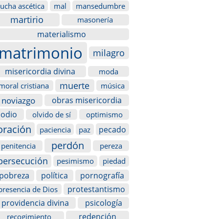
lucha ascética
mal
mansedumbre
martirio
masonería
materialismo
matrimonio
milagro
misericordia divina
moda
muerte
moral cristiana
música
noviazgo
obras misericordia
odio
olvido de sí
optimismo
oración
pecado
paciencia
paz
perdón
penitencia
pereza
persecución
pesimismo
piedad
pobreza
política
pornografía
protestantismo
presencia de Dios
providencia divina
psicología
redención
recogimiento