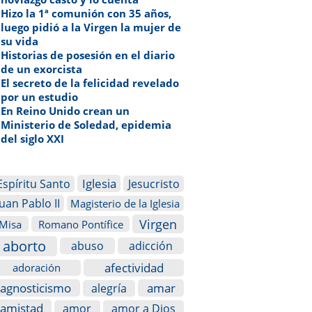
Hizo la 1ª comunión con 35 años,
luego pidió a la Virgen la mujer de
su vida
Historias de posesión en el diario
de un exorcista
El secreto de la felicidad revelado
por un estudio
En Reino Unido crean un
Ministerio de Soledad, epidemia
del siglo XXI
Iglesia
Espíritu Santo
Jesucristo
Juan Pablo II
Magisterio de la Iglesia
Virgen
Misa
Romano Pontífice
aborto
abuso
adicción
afectividad
adoración
agnosticismo
amar
alegría
amistad
amor
amor a Dios