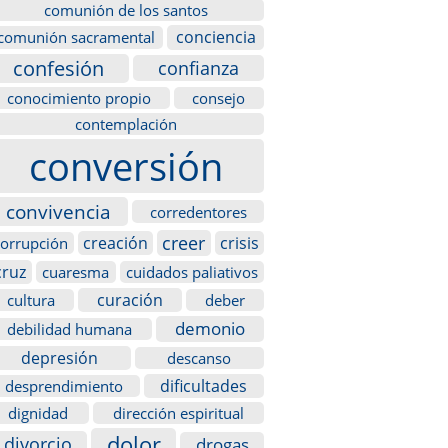
comunión de los santos
conciencia
comunión sacramental
confesión
confianza
conocimiento propio
consejo
contemplación
conversión
convivencia
corredentores
creer
creación
crisis
corrupción
cruz
cuaresma
cuidados paliativos
curación
cultura
deber
demonio
debilidad humana
depresión
descanso
dificultades
desprendimiento
dignidad
dirección espiritual
dolor
divorcio
drogas