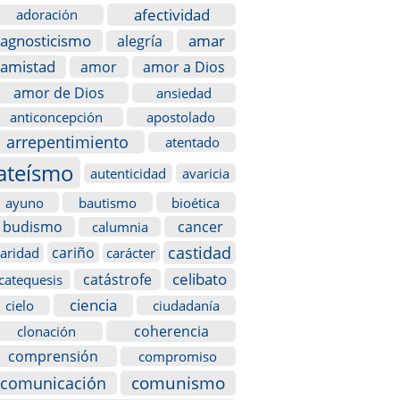
afectividad
adoración
agnosticismo
amar
alegría
amistad
amor
amor a Dios
amor de Dios
ansiedad
anticoncepción
apostolado
arrepentimiento
atentado
ateísmo
autenticidad
avaricia
ayuno
bautismo
bioética
budismo
cancer
calumnia
castidad
cariño
caridad
carácter
celibato
catástrofe
catequesis
ciencia
cielo
ciudadanía
coherencia
clonación
comprensión
compromiso
comunismo
comunicación