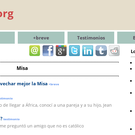
org
+breve
Testimonios
L
Misa
ovechar mejor la Misa
+breve
stimonio
de llegar a África, conocí a una pareja y a su hijo, Jean
?
testimonio
» me preguntó un amigo que no es católico