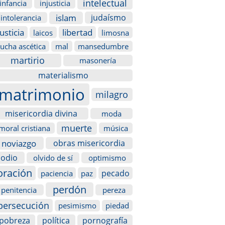
intelectual
infancia
injusticia
islam
judaísmo
intolerancia
justicia
libertad
laicos
limosna
lucha ascética
mal
mansedumbre
martirio
masonería
materialismo
matrimonio
milagro
misericordia divina
moda
muerte
moral cristiana
música
noviazgo
obras misericordia
odio
olvido de sí
optimismo
oración
pecado
paciencia
paz
perdón
penitencia
pereza
persecución
pesimismo
piedad
pobreza
política
pornografía