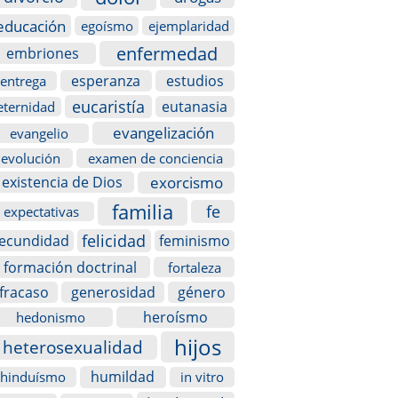
educación
egoísmo
ejemplaridad
enfermedad
embriones
esperanza
estudios
entrega
eucaristía
eutanasia
eternidad
evangelización
evangelio
evolución
examen de conciencia
exorcismo
existencia de Dios
familia
fe
expectativas
felicidad
fecundidad
feminismo
formación doctrinal
fortaleza
fracaso
generosidad
género
heroísmo
hedonismo
hijos
heterosexualidad
humildad
hinduísmo
in vitro