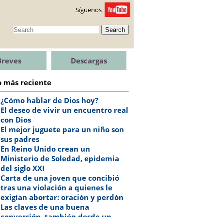
Síguenos
Search
Breves
Descargas
o más reciente
¿Cómo hablar de Dios hoy?
El deseo de vivir un encuentro real
con Dios
El mejor juguete para un niño son
sus padres
En Reino Unido crean un
Ministerio de Soledad, epidemia
del siglo XXI
Carta de una joven que concibió
tras una violación a quienes le
exigían abortar: oración y perdón
Las claves de una buena
conversión, también desde un