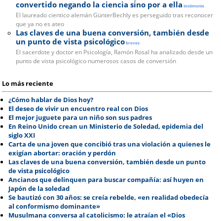
convertido negando la ciencia sino por a ella
testimonio
El laureado cientico alemán GünterBechly es perseguido tras reconocer
que ya no es ateo
Las claves de una buena conversión, también desde
un punto de vista psicológico
breves
El sacerdote y doctor en Psicología, Ramón Rosal ha analizado desde un
punto de vista psicológico numerosos casos de conversión
Lo más reciente
¿Cómo hablar de Dios hoy?
El deseo de vivir un encuentro real con Dios
El mejor juguete para un niño son sus padres
En Reino Unido crean un Ministerio de Soledad, epidemia del
siglo XXI
Carta de una joven que concibió tras una violación a quienes le
exigían abortar: oración y perdón
Las claves de una buena conversión, también desde un punto
de vista psicológico
Ancianos que delinquen para buscar compañía: así huyen en
Japón de la soledad
Se bautizó con 30 años: se creía rebelde, «en realidad obedecía
al conformismo dominante»
Musulmana conversa al catolicismo: le atraían el «Dios