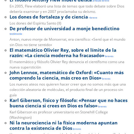
artículo breve
En 2005, Flew elaboró una lista de temas que todo debate sobre Dios
debería exa­minar y en 2007 proclamaba su deísmo.
Los dones de fortaleza y de ciencia
+breve
Los dones del Espíritu Santo (II)
De profesor de universidad a monje benedictino
testimonio
Anton, nuevo monje de Monserrat, era científico: «Sentí que el mundo
sin Dios no tiene sentido»
El matemático Olivier Rey, sobre el límite de la
razón: «La ciencia moderna ha fracasado»
breves
El matemático y filósofo Olivier Rey denuncia el cientifismo como una
nueva superstición
John Lennox, matemático de Oxford: «Cuanto más
comprendo la ciencia, más creo en Dios»
breves
Los nuevos ateos nos quieren hacer creer que no somos más que una
colección aleatoria de moléculas, el producto final de un proceso sin
guía
Karl Giberson, físico y filósofo: «Pensar que no haces
buena ciencia si crees en Dios es falso»
breves
Karl Giberson es profesor universitario en Stonehill College
(Washington)
Ni la neurociencia ni la física moderna apuntan
contra la existencia de Dios
breves