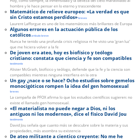
Hoy, como siempre, la inmensidad y la belleza del cielo maravillado al
hombre y le hace pensar en lo eterno y trascendente
Matemático de relieve europeo: «La verdad es que
sin Cristo estamos perdidos»
breves
Laurent Lafforgue es uno de los matemáticos más brillantes de Europa
Algunos errores en la actuación pública de los
católicos
artículo breve
Nunca he tenido una profunda crisis religiosa ni he visto una ‘gran luz’
que me hiciera volver a la fe
De joven era ateo, hoy es biofísico y teólogo
cristiano: constata que ciencia y fe son compatibles
testimonio
Alister McGrath, biofísico y teólogo, defiende que la fe y la ciencia son
compatibles mientras ninguna interfiera en la otra
Un gay ¿nace o se hace? Ocho estudios sobre gemelos
monocigóticos rompen la idea del gen homosexual
breves
La campaña de PFOX afirma lo que los estudios científicos sugieren: no
existe el llamado gen homosexual.
«El materialista no puede negar a Dios, ni los
antiguos ni los modernos», dice el físico David Jou
testimonio
David Jou señala que cuanto más se descubre sobre la materia y sus
propiedades, más asombra su existencia
De ateo militante a cientico creyente: No me he