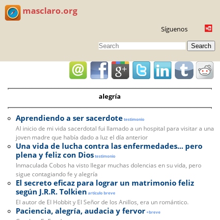
masclaro.org
Síguenos
Search
alegría
Aprendiendo a ser sacerdote
testimonio
Al inicio de mi vida sacerdotal fui llamado a un hospital para visitar a una
joven madre que había dado a luz el día anterior
Una vida de lucha contra las enfermedades... pero
plena y feliz con Dios
testimonio
Inmaculada Cobos ha visto llegar muchas dolencias en su vida, pero
sigue contagiando fe y alegría
El secreto eficaz para lograr un matrimonio feliz
según J.R.R. Tolkien
artículo breve
El autor de El Hobbit y El Señor de los Anillos, era un romántico.
Paciencia, alegría, audacia y fervor
+breve