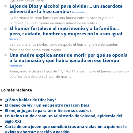
Gaudete Et Exsultate
Lejos de Dios y alcohol para olvidar... un sacerdote
«divertido» la hizo cambiar
testimonio
La hermana Miriam James es una buena comunicadora y suele
compartir su testimonio en universidades e institutos
El humor fortalece al matrimonio y a la familia...
pero, cuidado, hombres y mujeres no lo usan igual
breves
La risa une a los novios, pero después el humor y la ironía pueden
fortalecerles como matrimonio
Una madre explica antes de morir por qué se oponía
a la eutanasia y qué había ganado en ese tiempo
testimonio
Anna, madre de tres hijos de 17, 14 y 11 años, murió el Jueves Santo con
50 años debido a un cáncer de mama
Lo más reciente
¿Cómo hablar de Dios hoy?
El deseo de vivir un encuentro real con Dios
El mejor juguete para un niño son sus padres
En Reino Unido crean un Ministerio de Soledad, epidemia del
siglo XXI
Carta de una joven que concibió tras una violación a quienes le
exigían abortar: oración y perdón