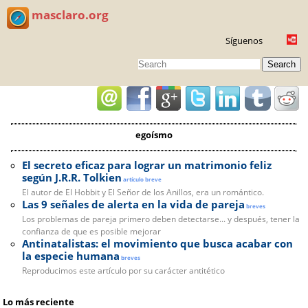
masclaro.org
Síguenos
Search
egoísmo
El secreto eficaz para lograr un matrimonio feliz
según J.R.R. Tolkien
artículo breve
El autor de El Hobbit y El Señor de los Anillos, era un romántico.
Las 9 señales de alerta en la vida de pareja
breves
Los problemas de pareja primero deben detectarse... y después, tener la
confianza de que es posible mejorar
Antinatalistas: el movimiento que busca acabar con
la especie humana
breves
Reproducimos este artículo por su carácter antitético
Lo más reciente