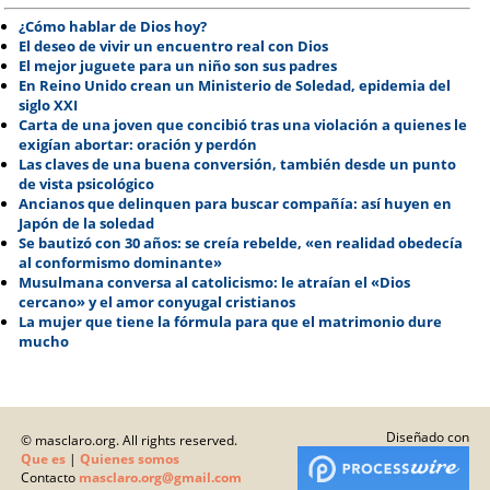
¿Cómo hablar de Dios hoy?
El deseo de vivir un encuentro real con Dios
El mejor juguete para un niño son sus padres
En Reino Unido crean un Ministerio de Soledad, epidemia del
siglo XXI
Carta de una joven que concibió tras una violación a quienes le
exigían abortar: oración y perdón
Las claves de una buena conversión, también desde un punto
de vista psicológico
Ancianos que delinquen para buscar compañía: así huyen en
Japón de la soledad
Se bautizó con 30 años: se creía rebelde, «en realidad obedecía
al conformismo dominante»
Musulmana conversa al catolicismo: le atraían el «Dios
cercano» y el amor conyugal cristianos
La mujer que tiene la fórmula para que el matrimonio dure
mucho
Diseñado con
© masclaro.org. All rights reserved.
Que es
|
Quienes somos
Contacto
masclaro.org@gmail.com