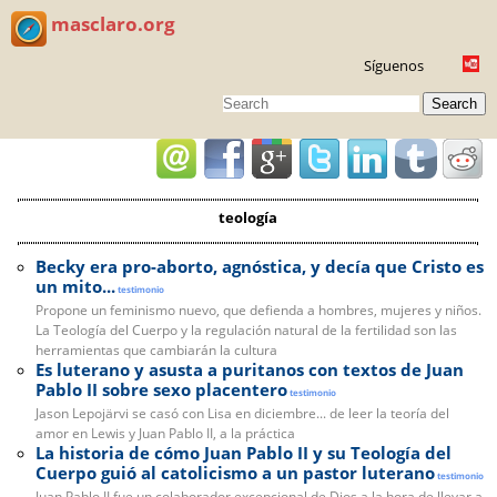
masclaro.org
Síguenos
Search
teología
Becky era pro-aborto, agnóstica, y decía que Cristo es
un mito...
testimonio
Propone un feminismo nuevo, que defienda a hombres, mujeres y niños.
La Teología del Cuerpo y la regulación natural de la fertilidad son las
herramientas que cambiarán la cultura
Es luterano y asusta a puritanos con textos de Juan
Pablo II sobre sexo placentero
testimonio
Jason Lepojärvi se casó con Lisa en diciembre... de leer la teoría del
amor en Lewis y Juan Pablo II, a la práctica
La historia de cómo Juan Pablo II y su Teología del
Cuerpo guió al catolicismo a un pastor luterano
testimonio
Juan Pablo II fue un colaborador excepcional de Dios a la hora de llevar a