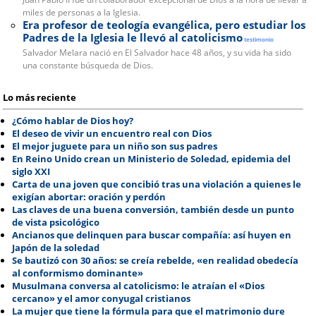
miles de personas a la Iglesia.
Era profesor de teología evangélica, pero estudiar los
Padres de la Iglesia le llevó al catolicismo
testimonio
Salvador Melara nació en El Salvador hace 48 años, y su vida ha sido
una constante búsqueda de Dios.
Lo más reciente
¿Cómo hablar de Dios hoy?
El deseo de vivir un encuentro real con Dios
El mejor juguete para un niño son sus padres
En Reino Unido crean un Ministerio de Soledad, epidemia del
siglo XXI
Carta de una joven que concibió tras una violación a quienes le
exigían abortar: oración y perdón
Las claves de una buena conversión, también desde un punto
de vista psicológico
Ancianos que delinquen para buscar compañía: así huyen en
Japón de la soledad
Se bautizó con 30 años: se creía rebelde, «en realidad obedecía
al conformismo dominante»
Musulmana conversa al catolicismo: le atraían el «Dios
cercano» y el amor conyugal cristianos
La mujer que tiene la fórmula para que el matrimonio dure