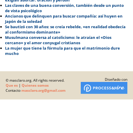
exigían abortar: oración y perdón
Las claves de una buena conversión, también desde un punto
de vista psicológico
Ancianos que delinquen para buscar compañía: así huyen en
Japón de la soledad
Se bautizó con 30 años: se creía rebelde, «en realidad obedecía
al conformismo dominante»
Musulmana conversa al catolicismo: le atraían el «Dios
cercano» y el amor conyugal cristianos
La mujer que tiene la fórmula para que el matrimonio dure
mucho
Diseñado con
© masclaro.org. All rights reserved.
Que es
|
Quienes somos
Contacto
masclaro.org@gmail.com