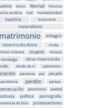
justicia
libertad
laicos
limosna
lucha ascética
mal
mansedumbre
martirio
masonería
materialismo
matrimonio
milagro
misericordia divina
moda
muerte
moral cristiana
música
noviazgo
obras misericordia
odio
olvido de sí
optimismo
oración
pecado
paciencia
paz
perdón
penitencia
pereza
persecución
pesimismo
piedad
pobreza
política
pornografía
protestantismo
presencia de Dios