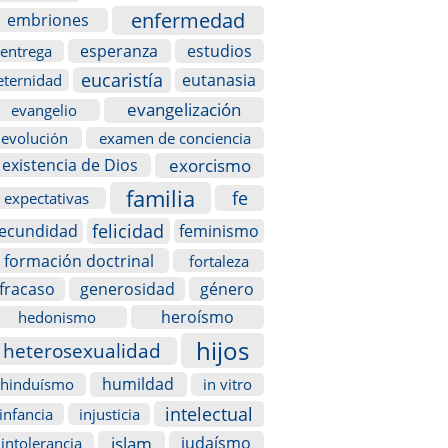
enfermedad
embriones
esperanza
estudios
entrega
eucaristía
eutanasia
eternidad
evangelización
evangelio
evolución
examen de conciencia
exorcismo
existencia de Dios
familia
fe
expectativas
felicidad
fecundidad
feminismo
formación doctrinal
fortaleza
fracaso
generosidad
género
heroísmo
hedonismo
hijos
heterosexualidad
humildad
hinduísmo
in vitro
intelectual
infancia
injusticia
islam
judaísmo
intolerancia