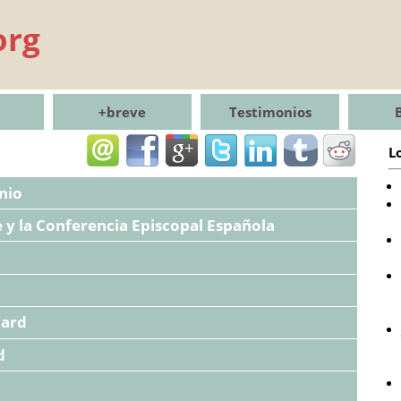
org
+breve
Testimonios
L
nio
 y la Conferencia Episcopal Española
nard
d