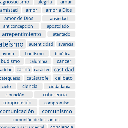
agnosticismo
amar
alegría
amistad
amor
amor a Dios
amor de Dios
ansiedad
anticoncepción
apostolado
arrepentimiento
atentado
ateísmo
autenticidad
avaricia
ayuno
bautismo
bioética
budismo
cancer
calumnia
castidad
cariño
caridad
carácter
celibato
catástrofe
catequesis
ciencia
cielo
ciudadanía
coherencia
clonación
comprensión
compromiso
comunismo
comunicación
comunión de los santos
conciencia
comunión sacramental