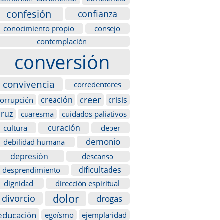
confesión
confianza
conocimiento propio
consejo
contemplación
conversión
convivencia
corredentores
creer
creación
crisis
corrupción
cruz
cuaresma
cuidados paliativos
curación
cultura
deber
demonio
debilidad humana
depresión
descanso
dificultades
desprendimiento
dignidad
dirección espiritual
dolor
divorcio
drogas
educación
egoísmo
ejemplaridad