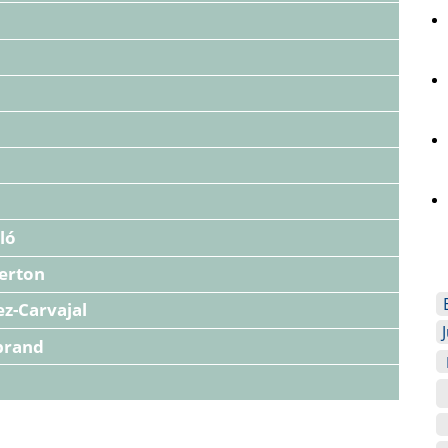
ló
terton
z-Carvajal
brand