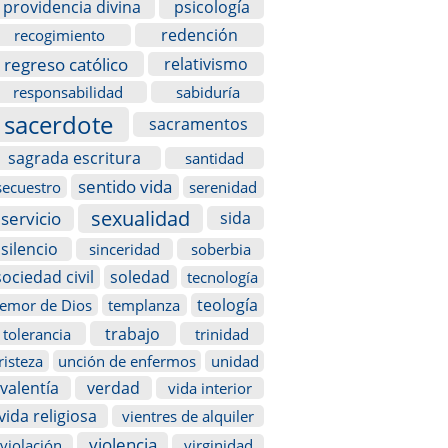
providencia divina
psicología
redención
recogimiento
regreso católico
relativismo
responsabilidad
sabiduría
sacerdote
sacramentos
sagrada escritura
santidad
sentido vida
secuestro
serenidad
sexualidad
servicio
sida
silencio
sinceridad
soberbia
sociedad civil
soledad
tecnología
teología
temor de Dios
templanza
trabajo
tolerancia
trinidad
risteza
unción de enfermos
unidad
valentía
verdad
vida interior
vida religiosa
vientres de alquiler
violencia
violación
virginidad