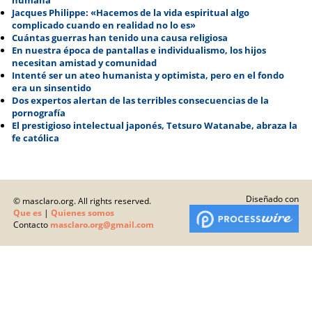
humana
Jacques Philippe: «Hacemos de la vida espiritual algo
complicado cuando en realidad no lo es»
Cuántas guerras han tenido una causa religiosa
En nuestra época de pantallas e individualismo, los hijos
necesitan amistad y comunidad
Intenté ser un ateo humanista y optimista, pero en el fondo
era un sinsentido
Dos expertos alertan de las terribles consecuencias de la
pornografía
El prestigioso intelectual japonés, Tetsuro Watanabe, abraza la
fe católica
Diseñado con
© masclaro.org. All rights reserved.
Que es
|
Quienes somos
Contacto
masclaro.org@gmail.com