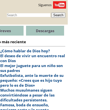
Síguenos
Search
Breves
Descargas
o más reciente
¿Cómo hablar de Dios hoy?
El deseo de vivir un encuentro real
con Dios
El mejor juguete para un niño son
sus padres
Exfutbolista, ante la muerte de su
pequeño: «Crees que es hijo tuyo
pero lo es de Dios»
Muchos musulmanes siguen
convirtiéndose a pesar de las
dificultades persistentes.
Famosa, boda de ensueño,
noviazgo casto y lo cuenta