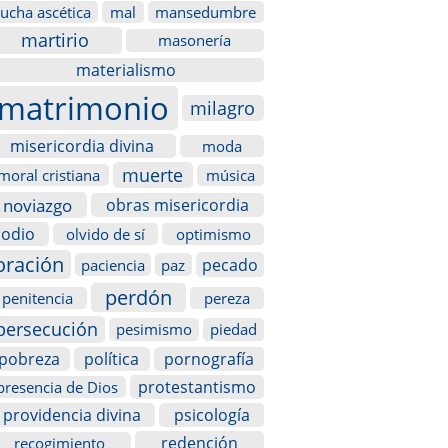
lucha ascética
mal
mansedumbre
martirio
masonería
materialismo
matrimonio
milagro
misericordia divina
moda
muerte
moral cristiana
música
noviazgo
obras misericordia
odio
olvido de sí
optimismo
oración
pecado
paciencia
paz
perdón
penitencia
pereza
persecución
pesimismo
piedad
pobreza
política
pornografía
protestantismo
presencia de Dios
providencia divina
psicología
redención
recogimiento