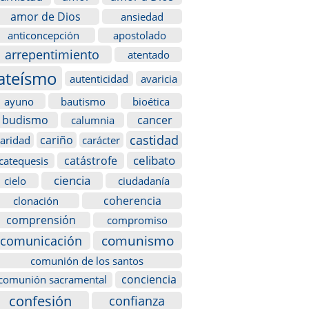
amor de Dios
ansiedad
anticoncepción
apostolado
arrepentimiento
atentado
ateísmo
autenticidad
avaricia
ayuno
bautismo
bioética
budismo
cancer
calumnia
castidad
cariño
caridad
carácter
celibato
catástrofe
catequesis
ciencia
cielo
ciudadanía
coherencia
clonación
comprensión
compromiso
comunismo
comunicación
comunión de los santos
conciencia
comunión sacramental
confesión
confianza