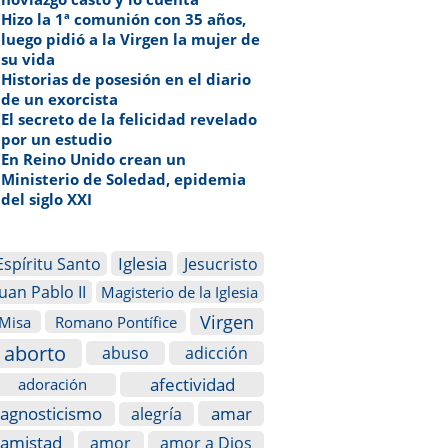
Hizo la 1ª comunión con 35 años,
luego pidió a la Virgen la mujer de
su vida
Historias de posesión en el diario
de un exorcista
El secreto de la felicidad revelado
por un estudio
En Reino Unido crean un
Ministerio de Soledad, epidemia
del siglo XXI
Iglesia
Espíritu Santo
Jesucristo
Juan Pablo II
Magisterio de la Iglesia
Virgen
Misa
Romano Pontífice
aborto
abuso
adicción
afectividad
adoración
agnosticismo
amar
alegría
amistad
amor
amor a Dios