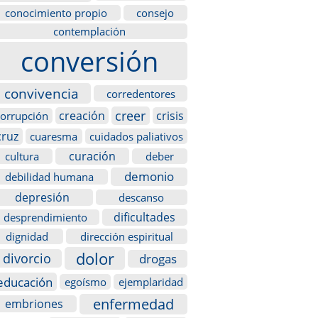
conocimiento propio
consejo
contemplación
conversión
convivencia
corredentores
creer
creación
crisis
corrupción
cruz
cuaresma
cuidados paliativos
curación
cultura
deber
demonio
debilidad humana
depresión
descanso
dificultades
desprendimiento
dignidad
dirección espiritual
dolor
divorcio
drogas
educación
egoísmo
ejemplaridad
enfermedad
embriones