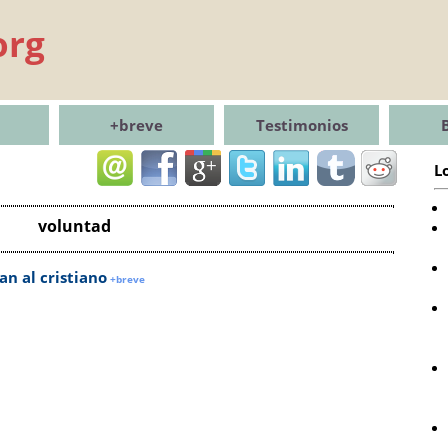
org
+breve
Testimonios
L
voluntad
n al cristiano
+breve