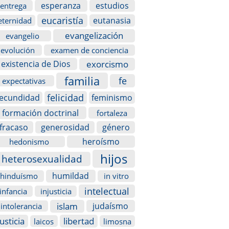
esperanza
estudios
entrega
eucaristía
eutanasia
eternidad
evangelización
evangelio
evolución
examen de conciencia
exorcismo
existencia de Dios
familia
fe
expectativas
felicidad
fecundidad
feminismo
formación doctrinal
fortaleza
fracaso
generosidad
género
heroísmo
hedonismo
hijos
heterosexualidad
humildad
hinduísmo
in vitro
intelectual
infancia
injusticia
islam
judaísmo
intolerancia
justicia
libertad
laicos
limosna