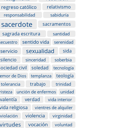
regreso católico
relativismo
responsabilidad
sabiduría
sacerdote
sacramentos
sagrada escritura
santidad
sentido vida
secuestro
serenidad
sexualidad
servicio
sida
silencio
sinceridad
soberbia
sociedad civil
soledad
tecnología
teología
temor de Dios
templanza
trabajo
tolerancia
trinidad
risteza
unción de enfermos
unidad
valentía
verdad
vida interior
vida religiosa
vientres de alquiler
violencia
violación
virginidad
virtudes
vocación
voluntad