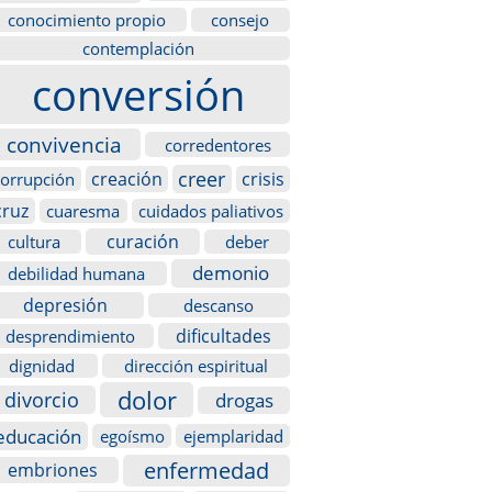
conocimiento propio
consejo
contemplación
conversión
convivencia
corredentores
creer
creación
crisis
corrupción
cruz
cuaresma
cuidados paliativos
curación
cultura
deber
demonio
debilidad humana
depresión
descanso
dificultades
desprendimiento
dignidad
dirección espiritual
dolor
divorcio
drogas
educación
egoísmo
ejemplaridad
enfermedad
embriones