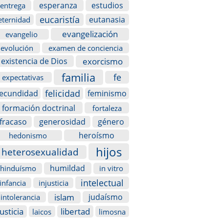
esperanza
estudios
entrega
eucaristía
eutanasia
eternidad
evangelización
evangelio
evolución
examen de conciencia
exorcismo
existencia de Dios
familia
fe
expectativas
felicidad
fecundidad
feminismo
formación doctrinal
fortaleza
fracaso
generosidad
género
heroísmo
hedonismo
hijos
heterosexualidad
humildad
hinduísmo
in vitro
intelectual
infancia
injusticia
islam
judaísmo
intolerancia
justicia
libertad
laicos
limosna