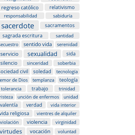
regreso católico
relativismo
responsabilidad
sabiduría
sacerdote
sacramentos
sagrada escritura
santidad
sentido vida
secuestro
serenidad
sexualidad
servicio
sida
silencio
sinceridad
soberbia
sociedad civil
soledad
tecnología
teología
temor de Dios
templanza
trabajo
tolerancia
trinidad
risteza
unción de enfermos
unidad
valentía
verdad
vida interior
vida religiosa
vientres de alquiler
violencia
violación
virginidad
virtudes
vocación
voluntad