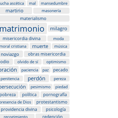
lucha ascética
mal
mansedumbre
martirio
masonería
materialismo
matrimonio
milagro
misericordia divina
moda
muerte
moral cristiana
música
noviazgo
obras misericordia
odio
olvido de sí
optimismo
oración
pecado
paciencia
paz
perdón
penitencia
pereza
persecución
pesimismo
piedad
pobreza
política
pornografía
protestantismo
presencia de Dios
providencia divina
psicología
redención
recogimiento