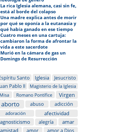
La rica Iglesia alemana, casi sin fe,
está al borde del colapso
Una madre explica antes de morir
por qué se oponía a la eutanasia y
qué había ganado en ese tiempo
Cuatro meses en una cartuja:
cambiaron la forma de afrontar la
vida a este sacerdote
Murió en la cámara de gas un
Domingo de Resurrección
Iglesia
Espíritu Santo
Jesucristo
Juan Pablo II
Magisterio de la Iglesia
Virgen
Misa
Romano Pontífice
aborto
abuso
adicción
afectividad
adoración
agnosticismo
amar
alegría
amistad
amor
amor a Dios