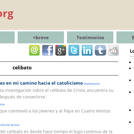
org
+breve
Testimonios
L
celibato
tes en mi camino hacia el catolicismo
testimonio
ta investigación sobre el celibato de Cristo, encuentra su
 después de convertirse.
nio
 que conmovió a los jóvenes y al Papa en Cuatro Vientos
rtículo breve
 del celibato es desde hace tiempo el bajo continuo de la