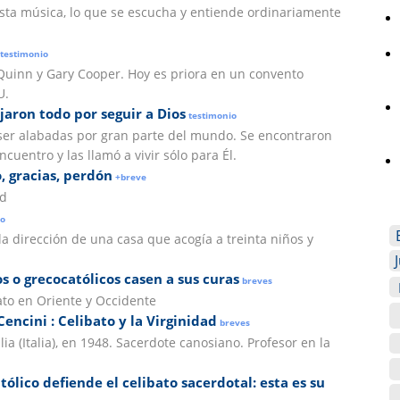
sta música, lo que se escucha y entiende ordinariamente
testimonio
uinn y Gary Cooper. Hoy es priora en un convento
U.
aron todo por seguir a Dios
testimonio
ser alabadas por gran parte del mundo. Se encontraron
ncuentro y las llamó a vivir sólo para Él.
, gracias, perdón
+breve
ad
o
la dirección de una casa que acogía a treinta niños y
s o grecocatólicos casen a sus curas
breves
bato en Oriente y Occidente
encini : Celibato y la Virginidad
breves
a (Italia), en 1948. Sacerdote canosiano. Profesor en la
ólico defiende el celibato sacerdotal: esta es su