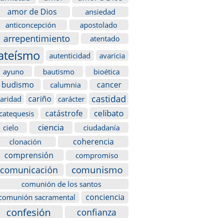
amor de Dios
ansiedad
anticoncepción
apostolado
arrepentimiento
atentado
ateísmo
autenticidad
avaricia
ayuno
bautismo
bioética
budismo
cancer
calumnia
castidad
cariño
caridad
carácter
celibato
catástrofe
catequesis
ciencia
cielo
ciudadanía
coherencia
clonación
comprensión
compromiso
comunismo
comunicación
comunión de los santos
conciencia
comunión sacramental
confesión
confianza