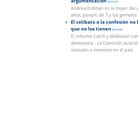
argumentación
breves
Andrea Erdman es la mujer del p
años, Joseph, de 7 y los gemelo
El celibato o la confesión no
que no los tienen
breves
El informe Cahill y Wilkinson con
demuestra . La Comisión austral
sexuales a menores en el país