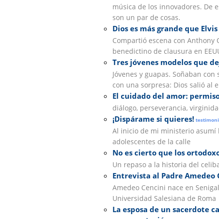
música de los innovadores. De e
son un par de cosas.
Dios es más grande que Elvis
Compartió escena con Anthony Q
benedictino de clausura en EEU
Tres jóvenes modelos que dej
Jóvenes y guapas. Soñaban con 
con una sorpresa: Dios salió al e
El cuidado del amor: permiso
diálogo, perseverancia, virginid
¡Dispárame si quieres!
testimoni
Al inicio de mi ministerio asumí 
adolescentes de la calle
No es cierto que los ortodoxo
Un repaso a la historia del celi
Entrevista al Padre Amedeo C
Amedeo Cencini nace en Senigalli
Universidad Salesiana de Roma
La esposa de un sacerdote cat