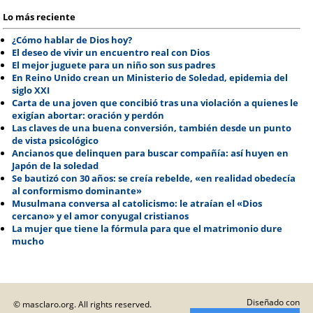
Lo más reciente
¿Cómo hablar de Dios hoy?
El deseo de vivir un encuentro real con Dios
El mejor juguete para un niño son sus padres
En Reino Unido crean un Ministerio de Soledad, epidemia del
siglo XXI
Carta de una joven que concibió tras una violación a quienes le
exigían abortar: oración y perdón
Las claves de una buena conversión, también desde un punto
de vista psicológico
Ancianos que delinquen para buscar compañía: así huyen en
Japón de la soledad
Se bautizó con 30 años: se creía rebelde, «en realidad obedecía
al conformismo dominante»
Musulmana conversa al catolicismo: le atraían el «Dios
cercano» y el amor conyugal cristianos
La mujer que tiene la fórmula para que el matrimonio dure
mucho
Diseñado con
© masclaro.org. All rights reserved.