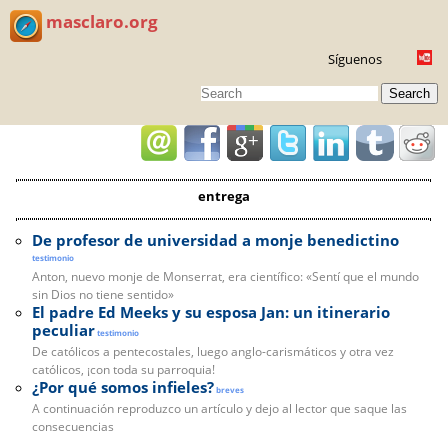
masclaro.org
Síguenos
Search
entrega
De profesor de universidad a monje benedictino
testimonio
Anton, nuevo monje de Monserrat, era científico: «Sentí que el mundo
sin Dios no tiene sentido»
El padre Ed Meeks y su esposa Jan: un itinerario
peculiar
testimonio
De católicos a pentecostales, luego anglo-carismáticos y otra vez
católicos, ¡con toda su parroquia!
¿Por qué somos infieles?
breves
A continuación reproduzco un artículo y dejo al lector que saque las
consecuencias