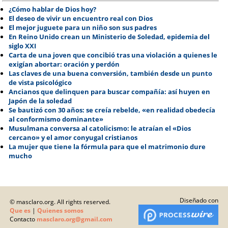
¿Cómo hablar de Dios hoy?
El deseo de vivir un encuentro real con Dios
El mejor juguete para un niño son sus padres
En Reino Unido crean un Ministerio de Soledad, epidemia del
siglo XXI
Carta de una joven que concibió tras una violación a quienes le
exigían abortar: oración y perdón
Las claves de una buena conversión, también desde un punto
de vista psicológico
Ancianos que delinquen para buscar compañía: así huyen en
Japón de la soledad
Se bautizó con 30 años: se creía rebelde, «en realidad obedecía
al conformismo dominante»
Musulmana conversa al catolicismo: le atraían el «Dios
cercano» y el amor conyugal cristianos
La mujer que tiene la fórmula para que el matrimonio dure
mucho
Diseñado con
© masclaro.org. All rights reserved.
Que es
|
Quienes somos
Contacto
masclaro.org@gmail.com